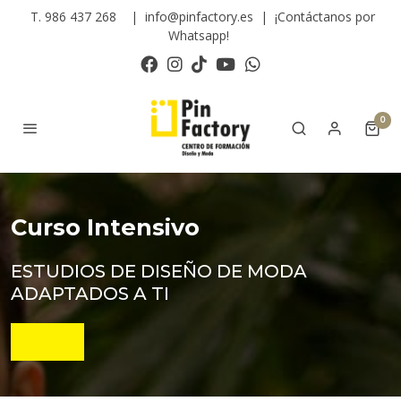
T. 986 437 268
|
info@pinfactory.es
|
¡Contáctanos por
Whatsapp!
0
Curso Intensivo
ESTUDIOS DE DISEÑO DE MODA
ADAPTADOS A TI
+INFO